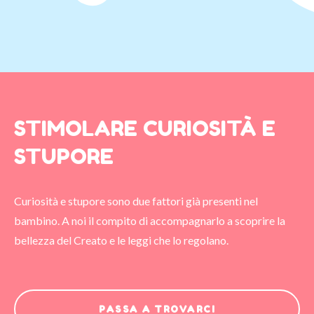
STIMOLARE CURIOSITÀ E
STUPORE
Curiosità e stupore sono due fattori già presenti nel
bambino. A noi il compito di accompagnarlo a scoprire la
bellezza del Creato e le leggi che lo regolano.
PASSA A TROVARCI